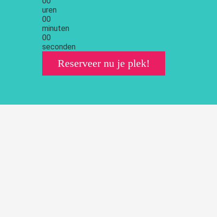
00
uren
00
minuten
00
seconden
Reserveer nu je plek!