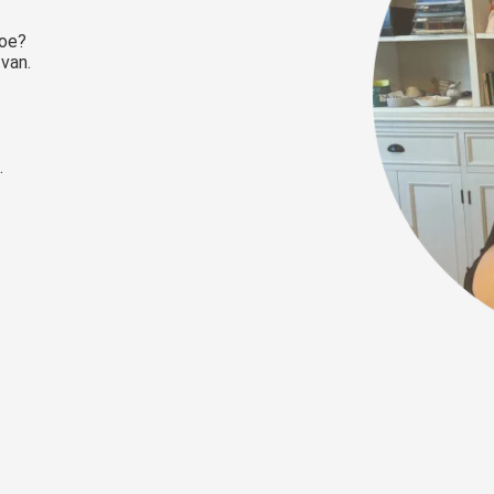
hoe?
 van.
.