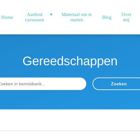
Aanbod
Materiaal om te
Over
Home
Blog
cursussen
starten
mij
Gereedschappen
Zoeken