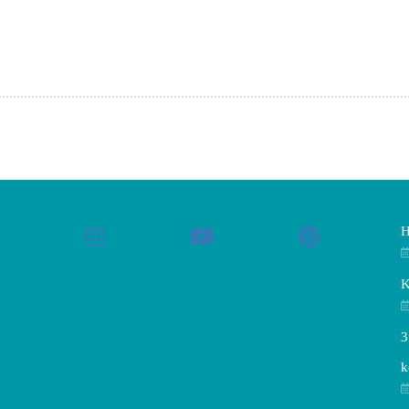
H
K
3
k