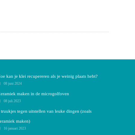
oe kan je klei recupereren als je weinig plaats hebt?
08 juni 2024
eramiek maken in de microgolfoven
08 juli 2023
 truukjes tegen uitstellen van leuke dingen (zoals
eramiek maken)
16 januari 2023