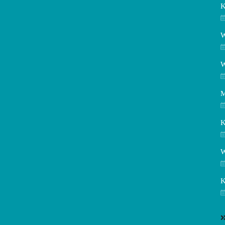
K
W
W
M
K
W
K