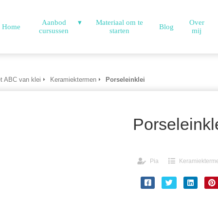
Aanbod
Materiaal om te
Over
Home
Blog
cursussen
starten
mij
t ABC van klei
Keramiektermen
Porseleinklei
Porseleinkl
Pia
Keramiekterm