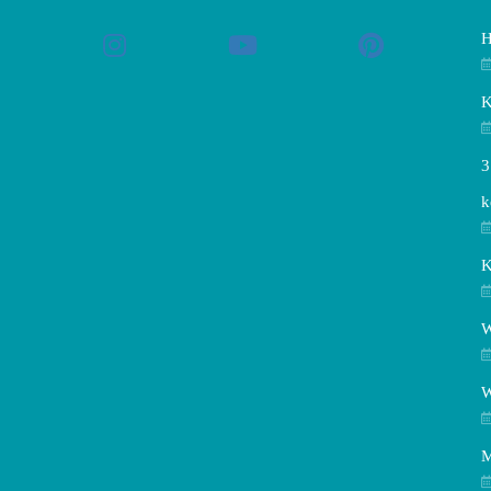
H
K
3
k
K
W
W
M